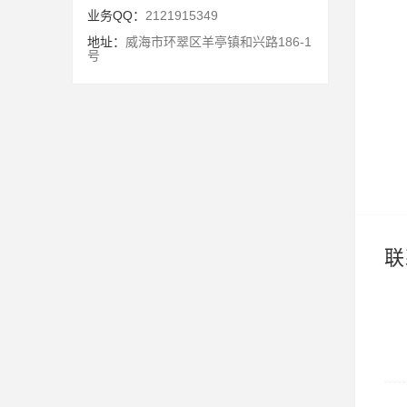
业务QQ：
2121915349
地址：
威海市环翠区羊亭镇和兴路186-1
号
联